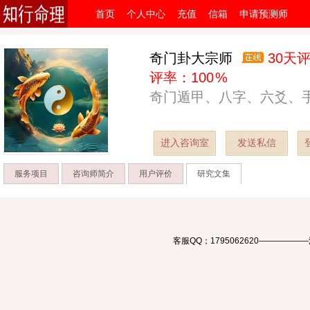
首页
个人中心
充值
信箱
申请预测师
奇门卦大宗师
30天
评率：
100
%
奇门遁甲、八字、六爻、
进入咨询室
发送私信
服务项目
咨询师简介
用户评价
研究文集
客服QQ；1795062620————