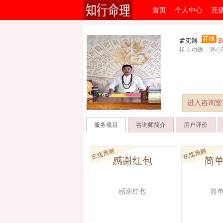
首页
个人中心
充
孟宪则
祖上功德，潜心
进入咨询室
服务项目
咨询师简介
用户评价
感谢红包
简
感谢红包
简