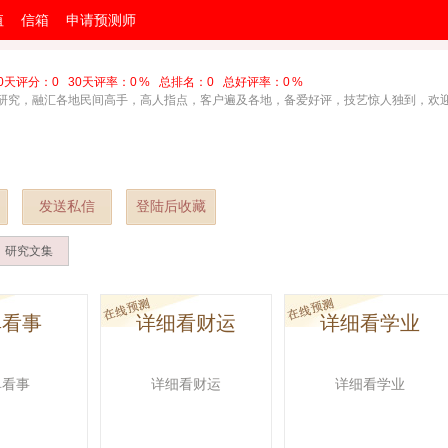
值
信箱
申请预测师
30天评分：
0
30天评率：
0
% 总排名：
0
总好评率：
0
%
研究，融汇各地民间高手，高人指点，客户遍及各地，备爱好评，技艺惊人独到，欢
发送私信
登陆后收藏
研究文集
单看事
详细看财运
详细看学业
单看事
详细看财运
详细看学业