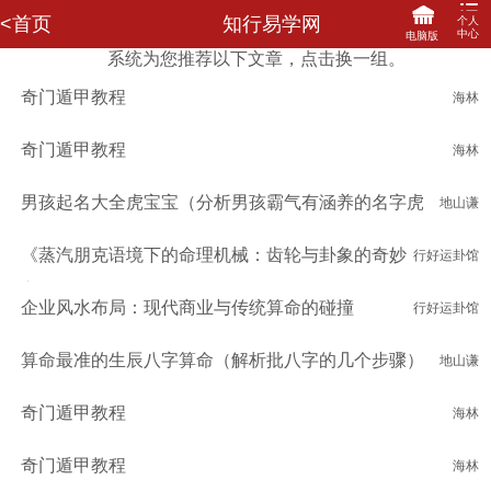
<首页
知行易学网
个人
中心
电脑版
系统为您推荐以下文章，点击换一组。
登录
注册
奇门遁甲教程
海林
网站首页
咨询记录
我的订单
马上充值
我要评价
我的信箱
我的收藏
关联登陆
奇门遁甲教程
海林
我要提现
分享赚钱
财务明细
修改密码
男孩起名大全虎宝宝（分析男孩霸气有涵养的名字虎
地山谦
年）
《蒸汽朋克语境下的命理机械：齿轮与卦象的奇妙
行好运卦馆
交响》
企业风水布局：现代商业与传统算命的碰撞
行好运卦馆
算命最准的生辰八字算命（解析批八字的几个步骤）
地山谦
奇门遁甲教程
海林
奇门遁甲教程
海林