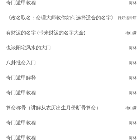
奇门遁甲教程
海林
《改名取名：命理大师教你如何选择适合的名字》
行好运卦馆
有财运的名字 (带来财运的名字大全)
地山谦
也谈阳宅风水的大门
海林
八卦批命入门
海林
奇门遁甲解释
海林
奇门遁甲教程
海林
算命称骨（讲解从农历出生月份断骨算命）
地山谦
奇门遁甲教程
海林
奇门遁甲教程
海林