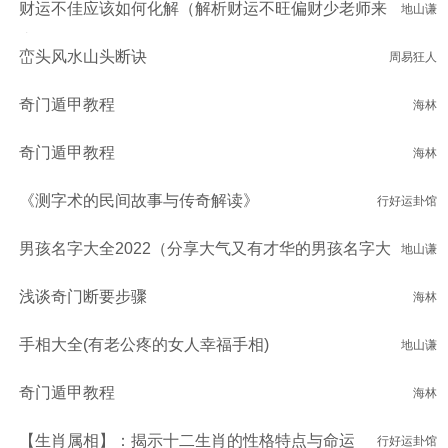
财运不佳应该如何化解（解析财运不旺偏财少老师来
地山谦
支招）
峦头风水山头断诀
周易狂人
奇门遁甲教程
海林
奇门遁甲教程
海林
《测字术的民间故事与传奇解读》
行好运卦馆
男孩名字大全2022（分享大气又有才华的男孩名字大
地山谦
全）
浅谈奇门断要步骤
海林
手相大全(有老公疼的女人幸福手相)
地山谦
奇门遁甲教程
海林
【生肖属相】：揭示十二生肖的性格特点与命运
行好运卦馆