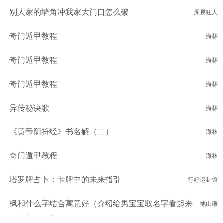
别人家的墙角冲我家大门口怎么破
周易狂人
奇门遁甲教程
海林
奇门遁甲教程
海林
奇门遁甲教程
海林
异传秘诀歌
海林
《黄帝阴符经》书名解（二）
海林
奇门遁甲教程
海林
塔罗牌占卜：卡牌中的未来指引
行好运卦馆
枫和什么字结合寓意好（介绍给男宝宝取名字看起来
地山谦
简洁寓意丰富）