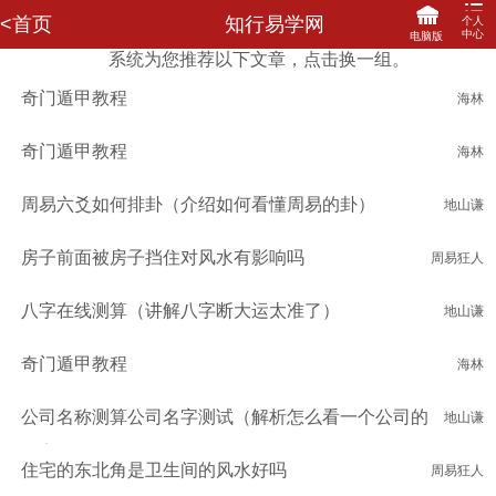
<首页
知行易学网
个人
中心
电脑版
系统为您推荐以下文章，点击换一组。
登录
注册
奇门遁甲教程
海林
网站首页
咨询记录
我的订单
马上充值
我要评价
我的信箱
我的收藏
关联登陆
奇门遁甲教程
海林
我要提现
分享赚钱
财务明细
修改密码
周易六爻如何排卦（介绍如何看懂周易的卦）
地山谦
房子前面被房子挡住对风水有影响吗
周易狂人
八字在线测算（讲解八字断大运太准了）
地山谦
奇门遁甲教程
海林
公司名称测算公司名字测试（解析怎么看一个公司的
地山谦
名字好不好）
住宅的东北角是卫生间的风水好吗
周易狂人