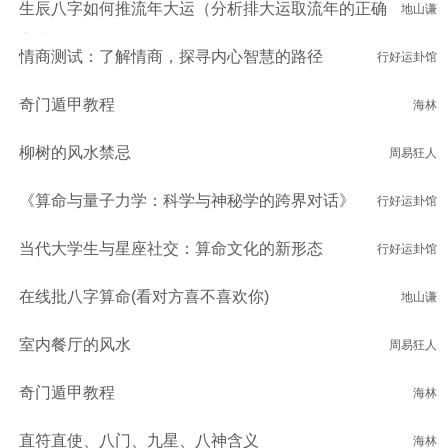
生辰八字如何推流年大运（分析排大运取流年的正确
地山谦
方法）
情商测试：了解情商，探寻内心智慧的路径
行好运卦馆
奇门遁甲教程
海林
柳树的风水禁忌
周易狂人
《算命与量子力学：科学与神秘学的跨界对话》
行好运卦馆
当代大学生与星座社交：算命文化的新形态
行好运卦馆
在线批八字算命(看对方喜不喜欢你)
地山谦
室内餐厅的风水
周易狂人
奇门遁甲教程
海林
直符直使、八门、九星、八神含义
海林