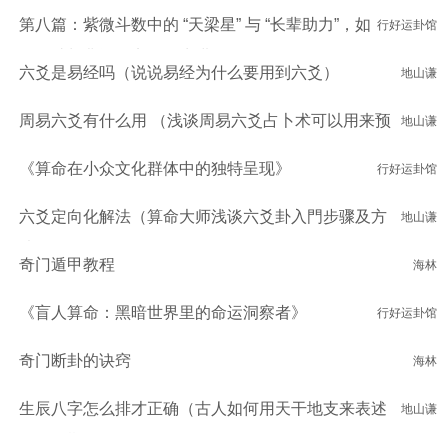
第八篇：紫微斗数中的 “天梁星” 与 “长辈助力”，如
行好运卦馆
何借助长辈资源实现人生进阶？
六爻是易经吗（说说易经为什么要用到六爻）
地山谦
周易六爻有什么用 （浅谈周易六爻占卜术可以用来预
地山谦
测什么）
《算命在小众文化群体中的独特呈现》
行好运卦馆
六爻定向化解法（算命大师浅谈六爻卦入門步骤及方
地山谦
法）
奇门遁甲教程
海林
《盲人算命：黑暗世界里的命运洞察者》
行好运卦馆
奇门断卦的诀窍
海林
生辰八字怎么排才正确（古人如何用天干地支来表述
地山谦
具体日期的）