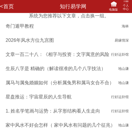
<首页
知行易学网
个人
中心
电脑版
系统为您推荐以下文章，点击换一组。
登录
注册
奇门遁甲教程
海林
网站首页
咨询记录
我的订单
马上充值
我要评价
我的信箱
我的收藏
关联登陆
2026年风水方位九宫图
易缘情深
我要提现
分享赚钱
财务明细
修改密码
文章一百二十八：《相字与投资：文字寓意的风险
行好运卦馆
与收益》
生辰八字是 精确的（解读很准的几个八字技法）
地山谦
属马与属兔婚姻如何（分析属兔男和属马女合不合）
地山谦
星盘推运：宇宙星辰的人生导航
行好运卦馆
1. 姓名学笔画与运势：从字形结构看人生走向
行好运卦馆
家中风水不好会怎样（ 家中风水有问题的几个征兆）
地山谦