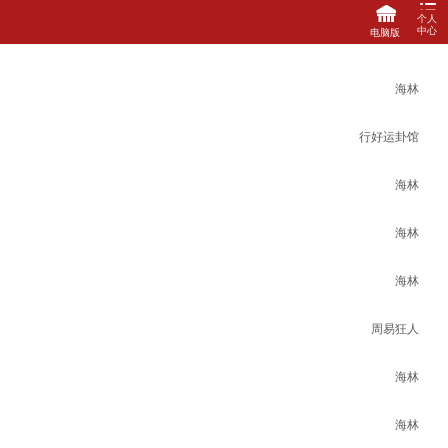
个人
中心
电脑版
登录
注册
海林
马上充值
关联登陆
行好运卦馆
修改密码
海林
海林
海林
周易狂人
海林
海林