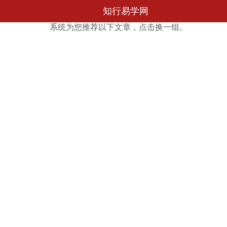
知行易学网
系统为您推荐以下文章，点击换一组。
咨询记录
我的订单
我的信箱
我的收藏
分享赚钱
财务明细