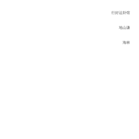
行好运卦馆
地山谦
海林