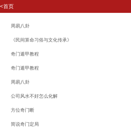
<首页
周易八卦
网站首页
我要评价
《民间算命习俗与文化传承》
我要提现
奇门遁甲教程
奇门遁甲教程
周易八卦
公司风水不好怎么化解
方位奇门断
简说奇门定局