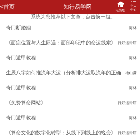
<首页
知行易学网
个人
中心
电脑版
系统为您推荐以下文章，点击换一组。
登录
注册
奇门断婚姻
海林
网站首页
咨询记录
我的订单
马上充值
我要评价
我的信箱
我的收藏
关联登陆
《面痣位置与人生际遇：面部印记中的命运线索》
行好运卦馆
我要提现
分享赚钱
财务明细
修改密码
奇门遁甲教程
海林
生辰八字如何推流年大运（分析排大运取流年的正确
地山谦
方法）
奇门遁甲教程
海林
《免费算命网站》
行好运卦馆
奇门遁甲教程
海林
《算命文化的数字化转型：从线下到线上的蜕变》
行好运卦馆