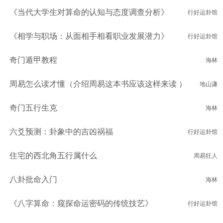
《当代大学生对算命的认知与态度调查分析》
行好运卦馆
《相学与职场：从面相手相看职业发展潜力》
行好运卦馆
奇门遁甲教程
海林
周易怎么读才懂（介绍周易这本书应该这样来读 ）
地山谦
奇门五行生克
海林
六爻预测：卦象中的吉凶祸福
行好运卦馆
住宅的西北角五行属什么
周易狂人
八卦批命入门
海林
《八字算命：窥探命运密码的传统技艺》
行好运卦馆