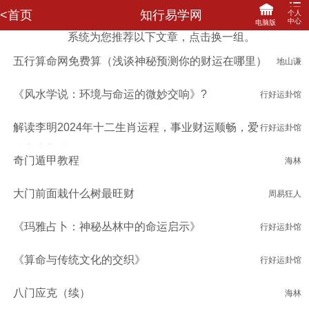
<首页
知行易学网
个人
中心
电脑版
系统为您推荐以下文章，点击换一组。
登录
注册
五行算命网免费算（浅谈神秘预测你的财运在哪里）
地山谦
网站首页
咨询记录
我的订单
马上充值
我要评价
我的信箱
我的收藏
关联登陆
《风水学说：环境与命运的微妙交响》?
行好运卦馆
我要提现
分享赚钱
财务明细
修改密码
解读李明2024年十二生肖运程，事业财运顺畅，爱
行好运卦馆
情家庭美满
奇门遁甲教程
海林
大门前面栽什么树最旺财
周易狂人
《玛雅占卜：神秘丛林中的命运启示》
行好运卦馆
《算命与传统文化的交织》
行好运卦馆
八门应克（续）
海林