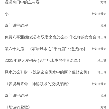
说说奇门中的主与客
海林
小
行好运卦馆
奇门遁甲教程
海林
免费八字测姻(老公有双妻之命怎么办 什么样的女命会
地山谦
嫁二婚夫)
第六十九篇：《家居风水之 “阳台篇”：连接内外、
行好运卦馆
汇聚福气的过渡空间》
2023年犯太岁列表 (兔年犯太岁的生肖名单 )
地山谦
风水怎么引财 （浅谈玄空风水中的两个催财玄机）
地山谦
《梦境与算命：神秘领域的交织探索》
行好运卦馆
奇门遁甲教程
海林
《烟波钓叟歌》
海林