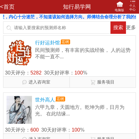
<首页
知行易学网
个人
中心
电脑版
碰壁，内心十分迷茫，不知道该如何选择方向。师傅结合命理分析了我的优
登录
注册
更多
网站首页
咨询记录
我的订单
马上充值
我要评价
我的信箱
我的收藏
关联登陆
行好运卦馆
我要提现
分享赚钱
财务明细
修改密码
民间预测师，有丰富的实战经验， 人的运势
不能一直不...
排序:
30天排名
30天好评率
30天评分：
5282
30天好评率：
100
%
进入咨询室
服务项目
世外高人
六甲九章，天圆地方。乾坤为师，日月为
光。 在此结缘...
30天评分：
600
30天好评率：
100
%