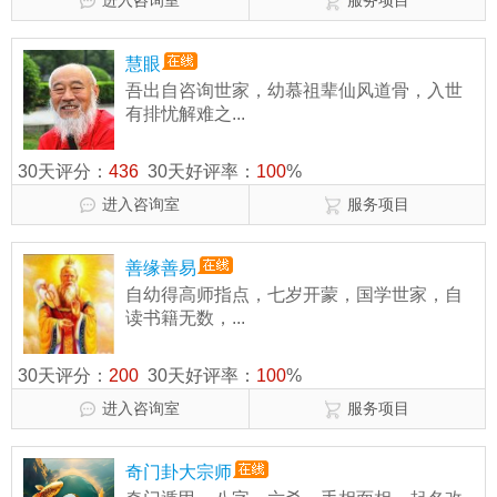
进入咨询室
服务项目
慧眼
吾出自咨询世家，幼慕祖辈仙风道骨，入世
有排忧解难之...
30天评分：
436
30天好评率：
100
%
进入咨询室
服务项目
善缘善易
自幼得高师指点，七岁开蒙，国学世家，自
读书籍无数，...
30天评分：
200
30天好评率：
100
%
进入咨询室
服务项目
奇门卦大宗师